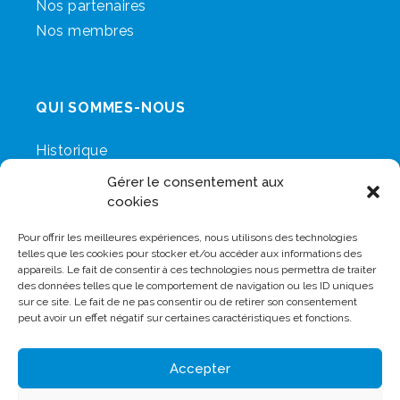
Nos partenaires
Nos membres
QUI SOMMES-NOUS
Historique
Notre mission
Gérer le consentement aux
Nos valeurs
cookies
L’écosystème Minotel
Pour offrir les meilleures expériences, nous utilisons des technologies
telles que les cookies pour stocker et/ou accéder aux informations des
appareils. Le fait de consentir à ces technologies nous permettra de traiter
Vous désirez en savoir plus sur nos
des données telles que le comportement de navigation ou les ID uniques
services ?
sur ce site. Le fait de ne pas consentir ou de retirer son consentement
peut avoir un effet négatif sur certaines caractéristiques et fonctions.
CONTACTEZ-NOUS
Accepter
© Copyright 2026 MINOTEL – Ecosystème au service des PME