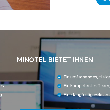
MINOTEL BIETET IHNEN
Ein umfassendes, zielg
es
Ein kompetentes Team, d
g
Eine langfristig wirksa